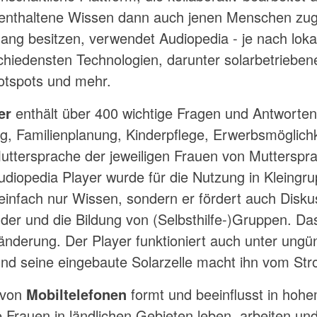
enthaltene Wissen dann auch jenen Menschen zug
ang besitzen, verwendet Audiopedia - je nach lokal
hiedensten Technologien, darunter solarbetrieben
otspots und mehr.
er
enthält über 400 wichtige Fragen und Antworte
, Familienplanung, Kinderpflege, Erwerbsmöglichk
uttersprache der jeweiligen Frauen von Mutterspra
diopedia Player wurde für die Nutzung in Kleingru
t einfach nur Wissen, sondern er fördert auch Disk
der und die Bildung von (Selbsthilfe-)Gruppen. D
änderung. Der Player funktioniert auch unter ungü
d seine eingebaute Solarzelle macht ihn vom St
 von
Mobiltelefonen
formt und beeinflusst in ho
e Frauen in ländlichen Gebieten leben, arbeiten u