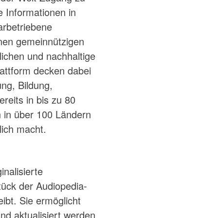
e Informationen in
arbetriebene
inen gemeinnützigen
ichen und nachhaltige
attform decken dabei
ng, Bildung,
reits in bis zu 80
n in über 100 Ländern
lich macht.
nalisierte
ück der Audiopedia-
eibt. Sie ermöglicht
und aktualisiert werden