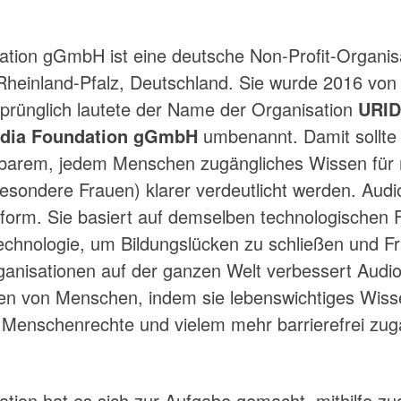
tion gGmbH ist eine deutsche Non-Profit-Organisat
 Rheinland-Pfalz, Deutschland. Sie wurde 2016 von 
prünglich lautete der Name der Organisation
URI
edia Foundation gGmbH
umbenannt. Damit sollte 
rbarem, jedem Menschen zugängliches Wissen für m
sondere Frauen) klarer verdeutlicht werden. Audio
ttform. Sie basiert auf demselben technologischen
Technologie, um Bildungslücken zu schließen und 
ganisationen auf der ganzen Welt verbessert Audi
nen von Menschen, indem sie lebenswichtiges Wiss
 Menschenrechte und vielem mehr barrierefrei zug
tion hat es sich zur Aufgabe gemacht, mithilfe zu