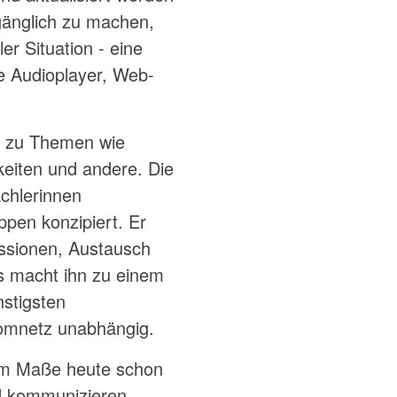
änglich zu machen,
er Situation - eine
e Audioplayer, Web-
n zu Themen wie
eiten und andere. Die
chlerinnen
ppen konzipiert. Er
ussionen, Austausch
as macht ihn zu einem
nstigsten
romnetz unabhängig.
hem Maße heute schon
nd kommunizieren.