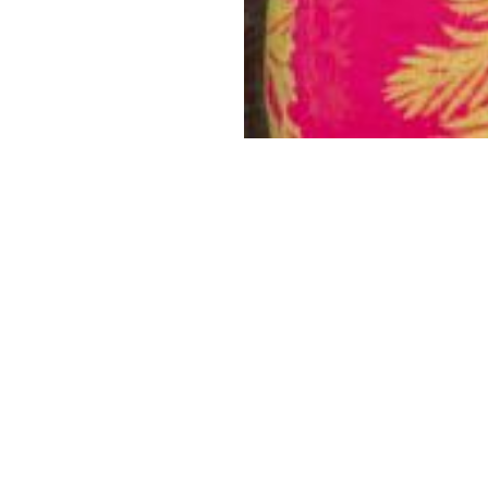
takt
resse
|
M.fm -
artner