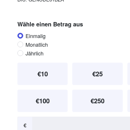
Wähle einen Betrag aus
Donation frequency
Einmalig
Monatlich
Jährlich
€10
€25
€100
€250
€