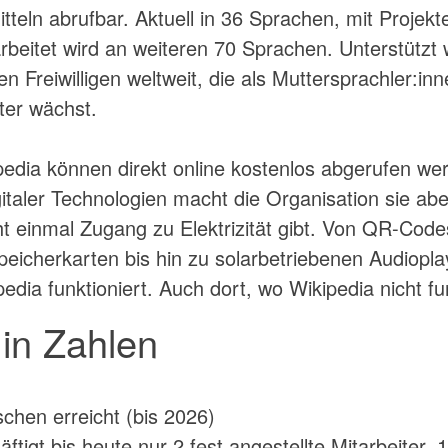
tteln abrufbar. Aktuell in 36 Sprachen, mit Projekt
beitet wird an weiteren 70 Sprachen. Unterstützt
 Freiwilligen weltweit, die als Muttersprachler:in
ter wächst.
pedia können direkt online kostenlos abgerufen wer
gitaler Technologien macht die Organisation sie abe
cht einmal Zugang zu Elektrizität gibt. Von QR-Co
eicherkarten bis hin zu solarbetriebenen Audiopl
dia funktioniert. Auch dort, wo Wikipedia nicht fun
in Zahlen
chen erreicht (bis 2026)
tigt bis heute nur 2 fest angestellte Mitarbeiter. 1