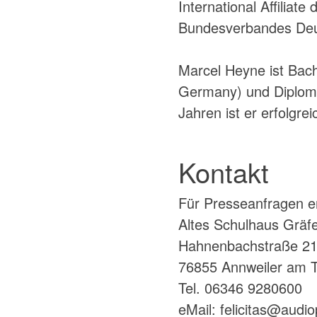
International Affiliat
Bundesverbandes Deu
Marcel Heyne ist Bach
Germany) und Diplom-B
Jahren ist er erfolgre
Kontakt
Für Presseanfragen e
Altes Schulhaus Grä
Hahnenbachstraße 2
76855 Annweiler am Tr
Tel. 06346 9280600
eMail:
felicitas@audio