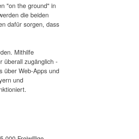
en "on the ground" in
 werden die beiden
nen dafür sorgen, dass
den. Mithilfe
r überall zugänglich -
des über Web-Apps und
ayern und
ktioniert.
5.000 Freiwillige