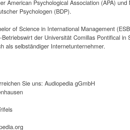
e der American Psychological Association (APA) und 
tscher Psychologen (BDP).
elor of Science in International Management (ESB
etriebswirt der Universität Comillas Pontifical in
ich als selbständiger Internetunternehmer.
rreichen Sie uns: Audiopedia gGmbH
fenhausen
1
ifels
pedia.org