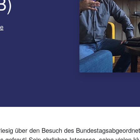
B)
ne
riesig über den Besuch des Bundestagsabgeordn
s gefreut! Sein ehrliches Interesse, seine vielen 