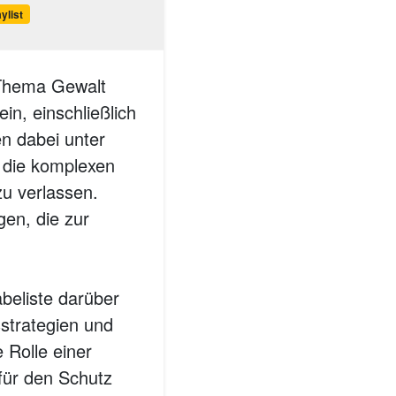
ylist
 Thema Gewalt
n, einschließlich
en dabei unter
 die komplexen
u verlassen.
gen, die zur
abeliste darüber
sstrategien und
 Rolle einer
für den Schutz