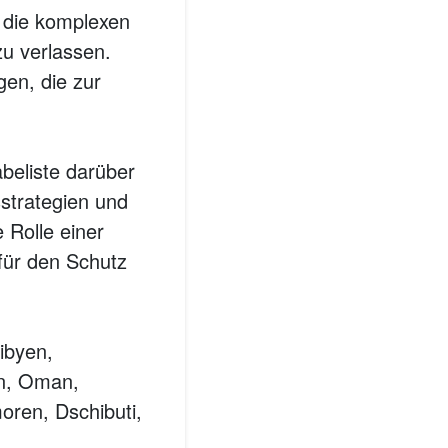
 die komplexen
u verlassen.
gen, die zur
abeliste darüber
sstrategien und
 Rolle einer
für den Schutz
ibyen,
en, Oman,
oren, Dschibuti,