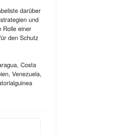
abeliste darüber
sstrategien und
 Rolle einer
für den Schutz
aragua, Costa
ien, Venezuela,
torialguinea