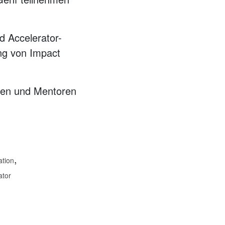
d Accelerator-
ng von Impact
rten und Mentoren
,
ation
ator