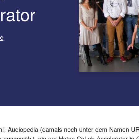
rator
ne
en!! Audiopedia (damals noch unter dem Namen UR
s ausgewählt, die am Hatch CoLab Accelerator in 