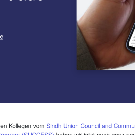
ne
en Kollegen vom
Sindh Union Council and Commu
 Program (SUCCESS)
haben wir jetzt auch ganz neu