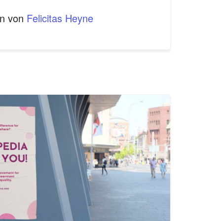
en von
Felicitas Heyne
1