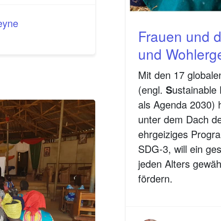
Heyne
Frauen und 
und Wohlerge
Mit den 17 globale
(engl.
S
ustainable
als Agenda 2030) h
unter dem Dach der
ehrgeiziges Progra
SDG-3, will ein ge
jeden Alters gewäh
fördern.