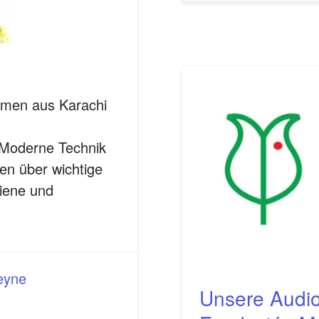
hmen aus Karachi
 Moderne Technik
en über wichtige
iene und
Heyne
Unsere Audio