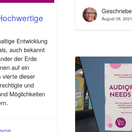
Geschrieb
Hochwertige
August 08, 202
haltige Entwicklung
als, auch bekannt
änder der Erde
nen auf ein
 vierte dieser
erechtigte und
und Möglichkeiten
ern.
Heyne