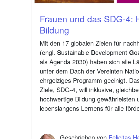
Frauen und das SDG-4: 
Bildung
Mit den 17 globalen Zielen für nach
(engl.
S
ustainable
D
evelopment
G
o
als Agenda 2030) haben sich alle L
unter dem Dach der Vereinten Natio
ehrgeiziges Programm geeinigt. Das
Ziele, SDG-4, will inklusive, gleichb
hochwertige Bildung gewährleisten 
lebenslangens Lernens für alle förd
Geschrieben von
Felicitas 